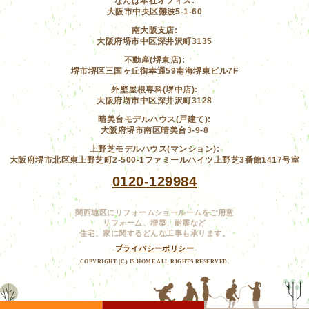
なんば本社オフィス:
大阪市中央区難波5-1-60
南大阪支店:
大阪府堺市中区深井沢町3135
不動産(堺東店):
堺市堺区三国ヶ丘御幸通59南海堺東ビル7F
外壁屋根専科(堺中店):
大阪府堺市中区深井沢町3128
晴美台モデルハウス(戸建て):
大阪府堺市南区晴美台3-9-8
上野芝モデルハウス(マンション):
大阪府堺市北区東上野芝町2-500-1ファミールハイツ上野芝3番館1417号室
0120-129984
関西地区にリフォームショールームをご用意
リフォーム、増築、耐震など
住宅、家に関するどんな工事も承ります。
プライバシーポリシー
COPYRIGHT (C) IS HOME ALL RIGHTS RESERVED.