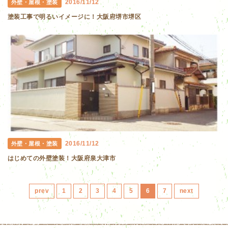
2016/11/12
外壁・屋根・塗装
塗装工事で明るいイメージに！大阪府堺市堺区
2016/11/12
外壁・屋根・塗装
はじめての外壁塗装！大阪府泉大津市
prev
1
2
3
4
5
6
7
next