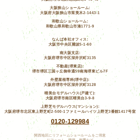
大阪狭山ショールーム:
大阪府大阪狭山市茱萸木2-1443-1
和歌山ショールーム:
和歌山県和歌山市湊1771-9
なんば本社オフィス:
大阪市中央区難波5-1-60
南大阪支店:
大阪府堺市中区深井沢町3135
不動産(堺東店):
堺市堺区三国ヶ丘御幸通59南海堺東ビル7F
外壁屋根専科(堺中店):
大阪府堺市中区深井沢町3128
晴美台モデルハウス(戸建て):
大阪府堺市南区晴美台3-9-8
上野芝モデルハウス(マンション):
大阪府堺市北区東上野芝町2-500-1ファミールハイツ上野芝3番館1417号室
0120-129984
関西地区にリフォームショールームをご用意