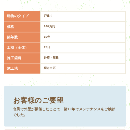
建物のタイプ
戸建て
価格
140万円
築年数
10年
工期（全体）
19日
施工箇所
外壁・屋根
施工地
堺市中区
お客様のご要望
台風で外壁が損傷したことで、築10年でメンテナンスをご検討
でした。