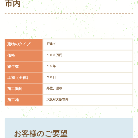
市内
建物のタイプ
戸建て
価格
１６５万円
築年数
１５年
工期（全体）
２０日
施工箇所
外壁、屋根
施工地
大阪府大阪市内
お客様のご要望