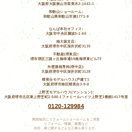
大阪府大阪狭山市茱萸木2-1443-1
和歌山ショールーム:
和歌山県和歌山市湊1771-9
なんば本社オフィス:
大阪市中央区難波5-1-60
南大阪支店:
大阪府堺市中区深井沢町3135
不動産(堺東店):
堺市堺区三国ヶ丘御幸通59南海堺東ビル7F
外壁屋根専科(堺中店):
大阪府堺市中区深井沢町3128
晴美台モデルハウス(戸建て):
大阪府堺市南区晴美台3-9-8
上野芝モデルハウス(マンション):
大阪府堺市北区東上野芝町2-500-1ファミールハイツ上野芝3番館1417号室
0120-129984
関西地区にリフォームショールームをご用意
リフォーム、増築、耐震など
住宅、家に関するどんな工事も承ります。