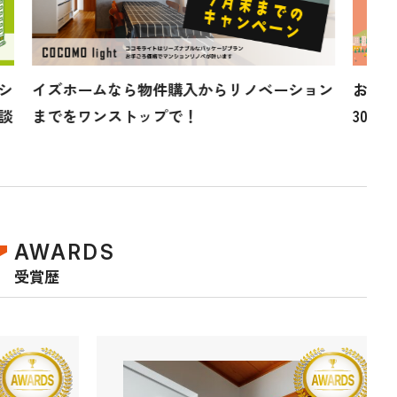
ョン
お家探しは平日がオトク！仲介手数料が最大
早く
30％オフ！
50
AWARDS
受賞歴