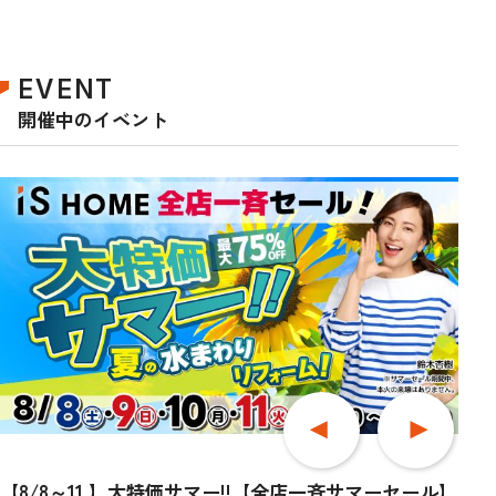
EVENT
開催中のイベント
【8/8～11 】大特価サマー!!【全店一斉サマーセール】
【