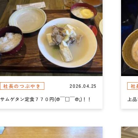
2026.04.25
社長のつぶやき
社
サムゲタン定食７７０円(@￣□￣@;)！！
上品