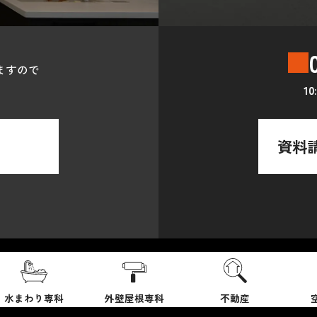
ますので
1
資料
水まわり専科
外壁屋根専科
不動産