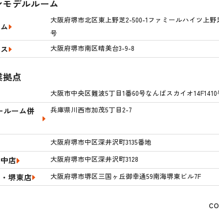
ンモデルルーム
大阪府堺市北区東上野芝2-500-1ファミールハイツ上野芝
ーム
号
大阪府堺市南区晴美台3-9-8
ウス
業拠点
大阪市中央区難波5丁目1番60号なんばスカイオ14F1410
兵庫県川西市加茂5丁目2-7
ールーム併
大阪府堺市中区深井沢町3135番地
大阪府堺市中区深井沢町3128
堺中店
大阪府堺市堺区三国ヶ丘御幸通59南海堺東ビル7F
産・堺東店
CO