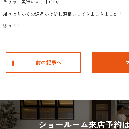
そりゃー美味いよ！！(^^)/
帰りはちかくの源泉かけ流し温泉いってきましきました！
終り！！
前の記事へ
ショールーム来店予約