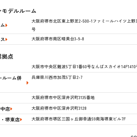
ンモデルルーム
大阪府堺市北区東上野芝2-500-1ファミールハイツ上野芝
ーム
号
大阪府堺市南区晴美台3-9-8
ウス
業拠点
大阪市中央区難波5丁目1番60号なんばスカイオ14F1410
兵庫県川西市加茂5丁目2-7
ールーム併
大阪府堺市中区深井沢町3135番地
大阪府堺市中区深井沢町3128
堺中店
大阪府堺市堺区三国ヶ丘御幸通59南海堺東ビル7F
産・堺東店
CO