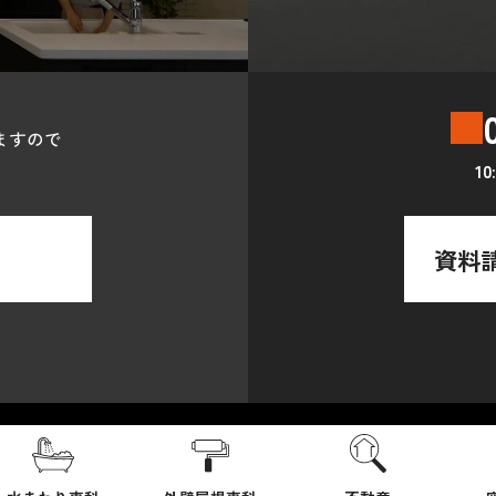
ますので
1
資料