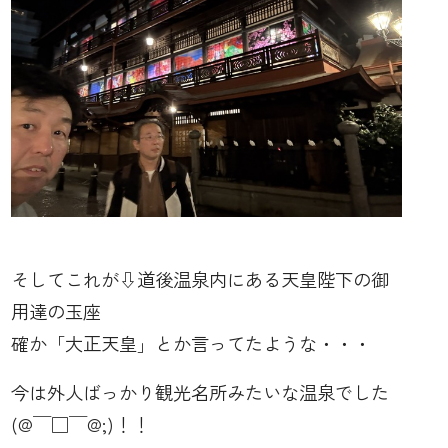
そしてこれが⇩道後温泉内にある天皇陛下の御
用達の玉座
確か「大正天皇」とか言ってたような・・・
今は外人ばっかり観光名所みたいな温泉でした
(@￣□￣@;)！！