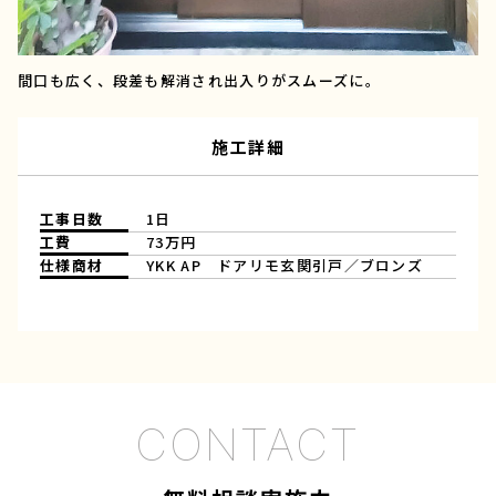
間口も広く、段差も解消され出入りがスムーズに。
施工詳細
工事日数
1日
工費
73万円
仕様商材
YKK AP ドアリモ玄関引戸／ブロンズ