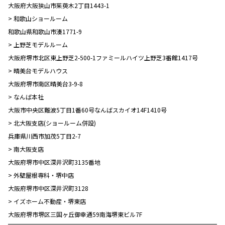
大阪府大阪狭山市茱萸木2丁目1443-1
> 和歌山ショールーム
和歌山県和歌山市湊1771-9
> 上野芝モデルルーム
大阪府堺市北区東上野芝2-500-1ファミールハイツ上野芝3番館1417号
> 晴美台モデルハウス
大阪府堺市南区晴美台3-9-8
> なんば本社
大阪市中央区難波5丁目1番60号なんばスカイオ14F1410号
> 北大阪支店(ショールーム併設)
兵庫県川西市加茂5丁目2-7
> 南大阪支店
大阪府堺市中区深井沢町3135番地
> 外壁屋根専科・堺中店
大阪府堺市中区深井沢町3128
> イズホーム不動産・堺東店
大阪府堺市堺区三国ヶ丘御幸通59南海堺東ビル7F