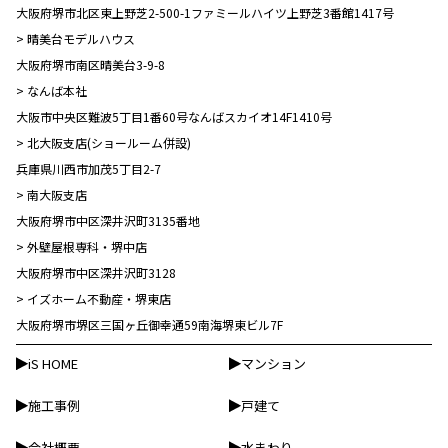
大阪府堺市北区東上野芝2-500-1ファミールハイツ上野芝3番館1417号
> 晴美台モデルハウス
大阪府堺市南区晴美台3-9-8
> なんば本社
大阪市中央区難波5丁目1番60号なんばスカイオ14F1410号
> 北大阪支店(ショールーム併設)
兵庫県川西市加茂5丁目2-7
> 南大阪支店
大阪府堺市中区深井沢町3135番地
> 外壁屋根専科・堺中店
大阪府堺市中区深井沢町3128
> イズホーム不動産・堺東店
大阪府堺市堺区三国ヶ丘御幸通59南海堺東ビル7F
iS HOME
マンション
施工事例
︎戸建て
会社概要
水まわり