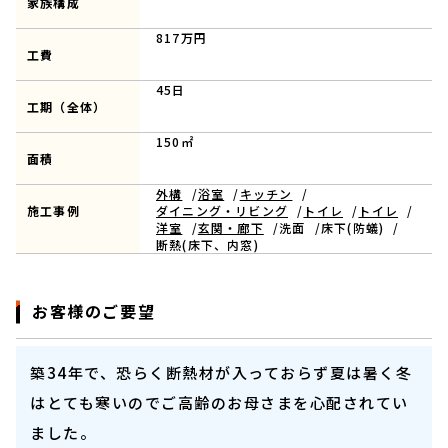
家族構成
817万円
工費
45日
工期（全体）
150㎡
面積
外構
浴室
キッチン
施工事例
ダイニング・リビング
トイレ
トイレ
洋室
玄関・廊下
洗面
床下(防蟻)
断熱(床下、内窓)
お客様のご要望
築34年で、恐らく断熱材が入っておらず夏は暑く冬
はとても寒いのでご高齢のお母さまを心配されてい
ました。