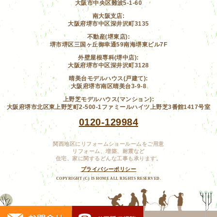
大阪市中央区難波5-1-60
南大阪支店:
大阪府堺市中区深井沢町3135
不動産(堺東店):
堺市堺区三国ヶ丘御幸通59南海堺東ビル7F
外壁屋根専科(堺中店):
大阪府堺市中区深井沢町3128
晴美台モデルハウス(戸建て):
大阪府堺市南区晴美台3-9-8
上野芝モデルハウス(マンション):
大阪府堺市北区東上野芝町2-500-1ファミールハイツ上野芝3番館1417号室
0120-129984
関西地区にリフォームショールームをご用意
リフォーム、増築、耐震など
住宅、家に関するどんな工事も承ります。
プライバシーポリシー
COPYRIGHT (C) IS HOME ALL RIGHTS RESERVED.