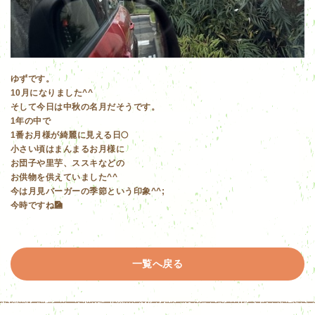
ゆずです。
10月になりました^^
そして今日は中秋の名月だそうです。
1年の中で
1番お月様が綺麗に見える日🌕
小さい頃はまんまるお月様に
お団子や里芋、ススキなどの
お供物を供えていました^^
今は月見バーガーの季節という印象^^;
今時ですね🎑
一覧へ戻る