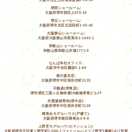
堺西ショールーム:
大阪府堺市西区上670-19
堺北ショールーム:
大阪府堺市北区北花田町3-45-45
大阪狭山ショールーム:
大阪府大阪狭山市茱萸木2-1443-1
和歌山ショールーム:
和歌山県和歌山市湊1771-9
なんば本社オフィス:
大阪市中央区難波5-1-60
南大阪支店:
大阪府堺市中区深井沢町3135
不動産(堺東店):
堺市堺区三国ヶ丘御幸通59南海堺東ビル7F
外壁屋根専科(堺中店):
大阪府堺市中区深井沢町3128
晴美台モデルハウス(戸建て):
大阪府堺市南区晴美台3-9-8
上野芝モデルハウス(マンション):
大阪府堺市北区東上野芝町2-500-1ファミールハイツ上野芝3番館1417号室