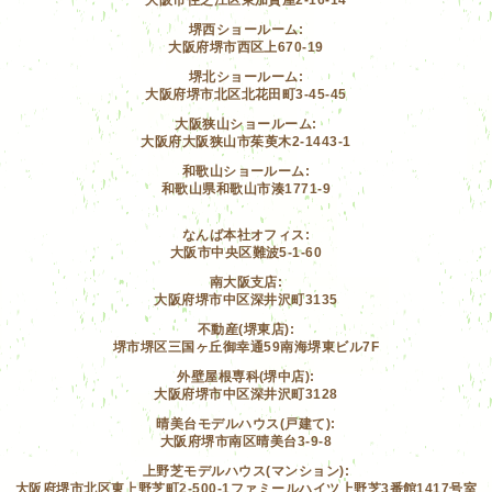
堺西ショールーム:
大阪府堺市西区上670-19
堺北ショールーム:
大阪府堺市北区北花田町3-45-45
大阪狭山ショールーム:
大阪府大阪狭山市茱萸木2-1443-1
和歌山ショールーム:
和歌山県和歌山市湊1771-9
なんば本社オフィス:
大阪市中央区難波5-1-60
南大阪支店:
大阪府堺市中区深井沢町3135
不動産(堺東店):
堺市堺区三国ヶ丘御幸通59南海堺東ビル7F
外壁屋根専科(堺中店):
大阪府堺市中区深井沢町3128
晴美台モデルハウス(戸建て):
大阪府堺市南区晴美台3-9-8
上野芝モデルハウス(マンション):
大阪府堺市北区東上野芝町2-500-1ファミールハイツ上野芝3番館1417号室