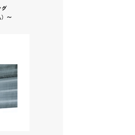
ング
込）〜