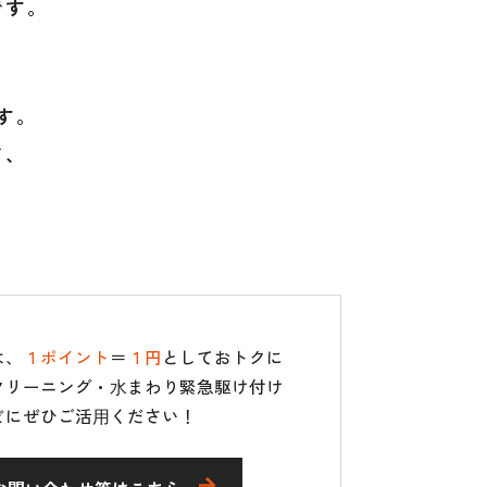
です。
す。
ど、
は、
１ポイント
＝
１円
としておトクに
クリーニング・⽔まわり緊急駆け付け
どにぜひご活⽤ください！