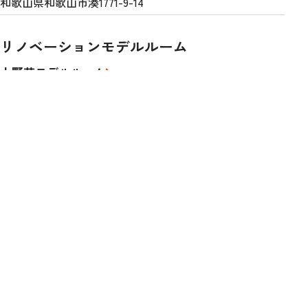
和歌山県和歌山市湊1771-9-14
リノベーションモデルルーム
上野芝モデルルーム
大阪府堺市北区東上野芝2-500-1ファミールハイツ上野芝3
番館1417号
晴美台モデルハウス
大阪府堺市南区晴美台3-9-8
オフィス・営業拠点
なんば本社
大阪市中央区難波5丁目1番60号なんばスカイオ14F1410号
北大阪支店(ショールーム併設)
兵庫県川西市加茂5丁目2-7