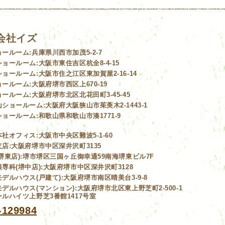
会社イズ
ョールーム:
兵庫県川西市加茂5-2-7
ショールーム:
大阪市東住吉区杭全8-4-15
ショールーム:
大阪市住之江区東加賀屋2-16-14
ョールーム:
大阪府堺市西区上670-19
ョールーム:
大阪府堺市北区北花田町3-45-45
山ショールーム:
大阪府大阪狭山市茱萸木2-1443-1
ショールーム:
和歌山県和歌山市湊1771-9
本社オフィス:
大阪市中央区難波5-1-60
店:
大阪府堺市中区深井沢町3135
堺東店):
堺市堺区三国ヶ丘御幸通59南海堺東ビル7F
専科(堺中店):
大阪府堺市中区深井沢町3128
デルハウス(戸建て):
大阪府堺市南区晴美台3-9-8
デルハウス(マンション):
大阪府堺市北区東上野芝町2-500-1
ルハイツ上野芝3番館1417号室
-129984