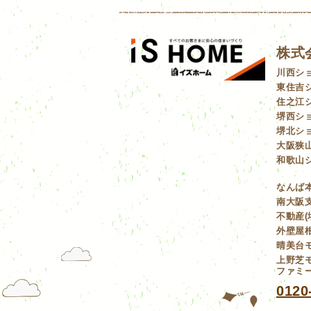
株式
川西シ
東住吉
住之江
堺西シ
堺北シ
大阪狭
和歌山
なんば
南大阪支
不動産(
外壁屋根
晴美台モ
上野芝モ
ファミー
0120