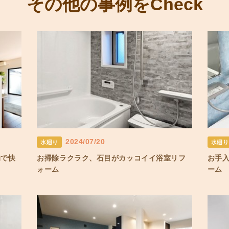
その他の事例をCheck
2024/07/20
水廻り
水廻り
的で快
お掃除ラクラク、石目がカッコイイ浴室リフ
お手
ォーム
ーム