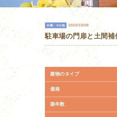
2020/10/08
外構・その他
駐車場の門扉と土間補
建物のタイプ
価格
築年数