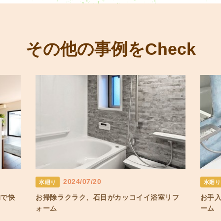
その他の事例をCheck
2024/07/20
水廻り
水廻り
的で快
お掃除ラクラク、石目がカッコイイ浴室リフ
お手
ォーム
ーム