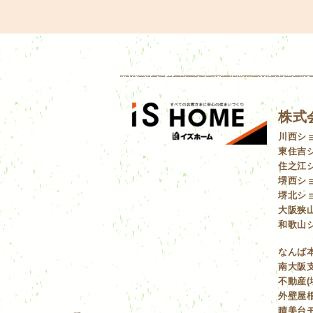
株式
川西シ
東住吉
住之江
堺西シ
堺北シ
大阪狭
和歌山
なんば
南大阪支
不動産(
外壁屋根
晴美台モ