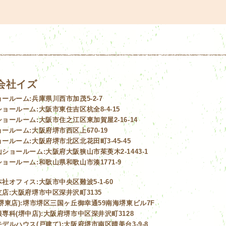
会社イズ
ョールーム:
兵庫県川西市加茂5-2-7
ショールーム:
大阪市東住吉区杭全8-4-15
ショールーム:
大阪市住之江区東加賀屋2-16-14
ョールーム:
大阪府堺市西区上670-19
ョールーム:
大阪府堺市北区北花田町3-45-45
山ショールーム:
大阪府大阪狭山市茱萸木2-1443-1
ショールーム:
和歌山県和歌山市湊1771-9
本社オフィス:
大阪市中央区難波5-1-60
店:
大阪府堺市中区深井沢町3135
堺東店):
堺市堺区三国ヶ丘御幸通59南海堺東ビル7F
専科(堺中店):
大阪府堺市中区深井沢町3128
デルハウス(戸建て):
大阪府堺市南区晴美台3-9-8