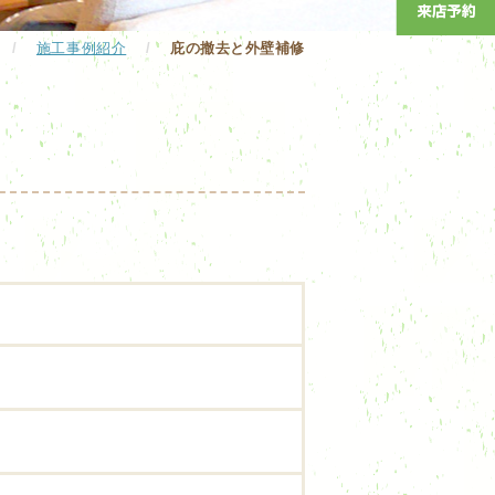
/
施工事例紹介
/
庇の撤去と外壁補修