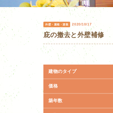
2020/10/17
外壁・屋根・塗装
庇の撤去と外壁補修
建物のタイプ
価格
築年数