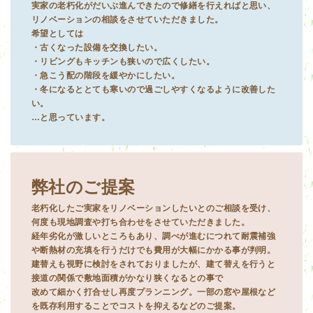
実家の老朽化がだいぶ進んできたので修繕を行えればと思い、
リノベーションの相談をさせていただきました。
希望としては
・古くなった設備を交換したい。
・リビングもキッチンも狭いので広くしたい。
・急こう配の階段を緩やかにしたい。
・冬になるととても寒いので過ごしやすくなるように改善した
い。
…と思っています。
弊社のご提案
老朽化したご実家をリノベーションしたいとのご相談を受け、
何度も現地調査や打ち合わせをさせていただきました。
経年劣化が激しいところもあり、調べが進むにつれて耐震補強
や断熱材の充填を行うだけでも費用が大幅にかかる事が判明。
建替えも視野に検討をされておりましたが、建て替えを行うと
接道の関係で敷地面積がかなり狭くなるとの事で
改めて細かく打合せし再度プランニング。一部の窓や屋根など
を既存利用することでコストを抑えるなどのご提案。