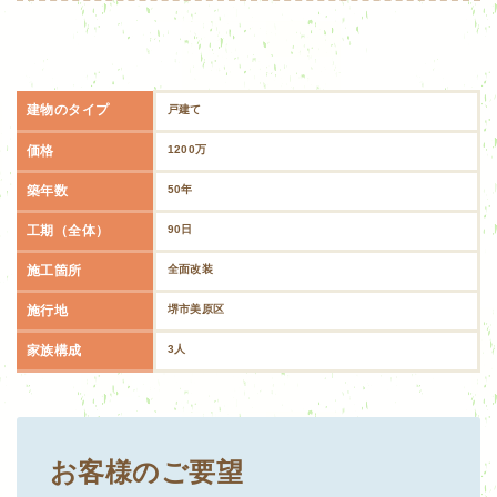
建物のタイプ
戸建て
価格
1200万
築年数
50年
工期（全体）
90日
施工箇所
全面改装
施行地
堺市美原区
家族構成
3人
お客様のご要望