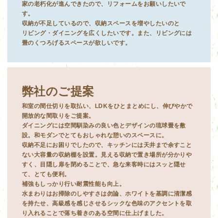
家の老朽化が進んできたので、リフォームをお願いしたいで
す。
収納が不足しているので、収納スペースを増やしたいのと
リビング・ダイニングを広くしたいです。また、リビングには
畳のくつろげるスペースが欲しいです。
弊社のご提案
和室の間仕切りを取払い、LDKをひとまとめにし、伸びやかで
開放的な間取りをご提案。
ダイニングには空間馴染みの良い色とデザインの琉球畳を敷
設。和モダンでとてもおしゃれな憩いのスペースに。
収納不足にお困りでしたので、キッチンには天井まで余すこと
ない大容量の収納棚を設置。見える収納で置き場所が分かりや
すく、目隠し扉を閉めることで、急な来客時にはスッと隠せ
て、とても便利。
補強もしっかり行い耐震性能も向上。
水まわりはお掃除のしやすさは勿論、ホワイトを基調に清潔感
を持たせ、高級感を感じさせるシックな色味のアクセントを取
り入れることで落ち着きのある空間に仕上げました。