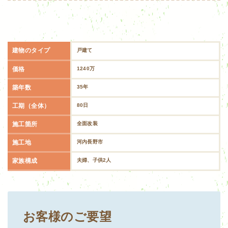
建物のタイプ
戸建て
価格
1240万
築年数
35年
工期（全体）
80日
施工箇所
全面改装
施工地
河内長野市
家族構成
夫婦、子供2人
お客様のご要望