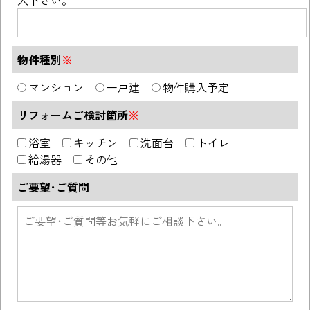
入下さい。
物件種別
※
マンション
一戸建
物件購入予定
リフォームご検討箇所
※
浴室
キッチン
洗面台
トイレ
給湯器
その他
ご要望･ご質問