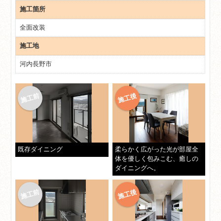
施工箇所
全面改装
施工地
河内長野市
既存ダイニング
柔らかく広がった光が部屋全
体を優しく包みこむ、癒しの
ダイニングへ。