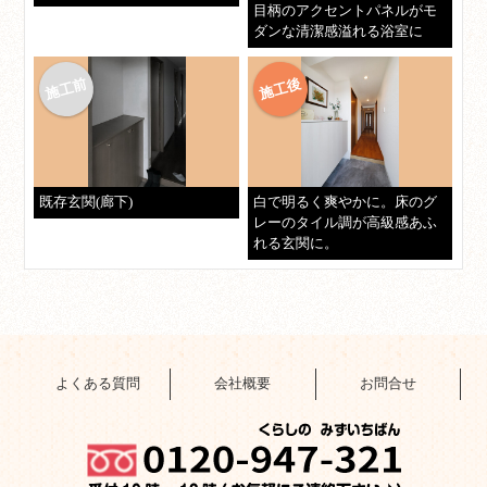
目柄のアクセントパネルがモ
ダンな清潔感溢れる浴室に
既存玄関(廊下)
白で明るく爽やかに。床のグ
レーのタイル調が高級感あふ
れる玄関に。
よくある質問
会社概要
お問合せ