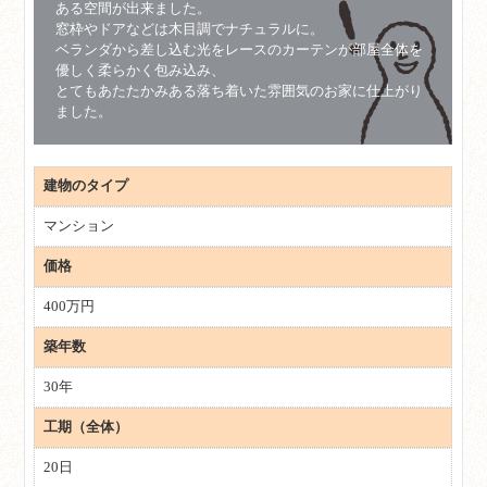
ある空間が出来ました。
窓枠やドアなどは木目調でナチュラルに。
ベランダから差し込む光をレースのカーテンが部屋全体を
優しく柔らかく包み込み、
とてもあたたかみある落ち着いた雰囲気のお家に仕上がり
ました。
建物のタイプ
マンション
価格
400万円
築年数
30年
工期（全体）
20日