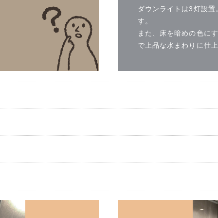
ダウンライトは3灯設置
す。
また、床を暗めの色に
で上品な水まわりに仕