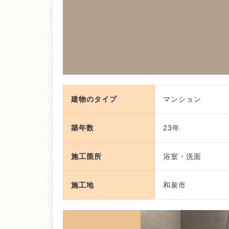
建物のタイプ
マンション
築年数
23年
施工箇所
浴室・洗面
施工地
和泉市