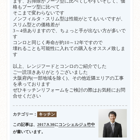
まず、お掃除がブーツ型に比べてしやすいそして、価
格もブーツ型に比べて
そこまで変わらないです
ノンフィルタ・スリム型は性能がとてもいいですが、
スリム型との価格差が
3～4倍ありますので、ちょっと手が出ない方が多いで
す
コンロと同じく寿命が約10～12年ですので
壊れることも可能性に入れての購入をオススメ致しま
す
以上、レンジフードとコンロのご紹介でした
ご一読頂きありがとうございました
大阪府内(一部地域を除く)、その他近隣エリアの工事
を承っております
ぜひキッチンリフォームをご検討の際はお気軽にお問
合せください
カテゴリー：
キッチン
この記事は、
2017.9.30
に
コンシェルジュ竹中
が書いています。