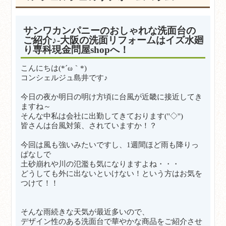
サンワカンパニーのおしゃれな洗面台の
ご紹介♪-大阪の洗面リフォームはイズ水廻
り専科現金問屋shopへ！
こんにちは(*´ω｀*)
コンシェルジュ島井です♪
今日の夜か明日の明け方頃に台風が近畿に接近してき
ますね～
そんな中私は会社に出勤してきております(''◇'')ゞ
皆さんは台風対策、されていますか！？
今回は風も強いみたいですし、1週間ほど雨も降りっ
ぱなしで
土砂崩れや川の氾濫も気になりますよね・・・
どうしても外に出ないといけない！という方はお気を
つけて！！
そんな雨続きな天気が最近多いので、
デザイン性のある洗面台で華やかな商品をご紹介させ