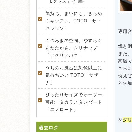
「Lクラス」-前編-
気持ち、まいにち、きらめ
くキッチン。TOTO「ザ・
クラッソ」
専用
くつろぎの空間、やすらぐ
焼き
あたたかさ。クリナップ
また
「アクリアバス」
高温
うちのお風呂は想像以上に
さら
気持ちいい TOTO「サザ
例え
ナ」
と火
ぴったりサイズでオーダー
可能！タカラスタンダード
「エメロード」
💡
グ
過去ログ