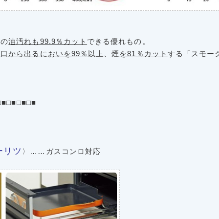
内の
油汚れも99.9％カット
できる優れもの。
口から出るにおいを99％以上
、
煙を81％カット
する「スモー
□■□■
□■□■
ーリツ
〉……ガスコンロ対応