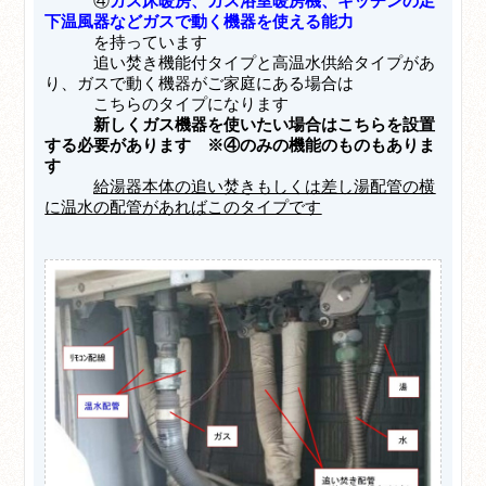
④
ガス床暖房、ガス浴室暖房機、キッチンの足
下温風器などガスで動く機器を使える能力
を持っています
追い焚き機能付
タイプと高温水供給タイプがあ
り、ガスで動く機器がご家庭にある場合は
こちらのタイプになります
新しくガス機器を使いたい場合はこちらを設置
する必要があります ※④のみの機能のものもありま
す
給湯器本体の追い焚きもしくは差し湯配管の横
に温水の配管があればこのタイプです