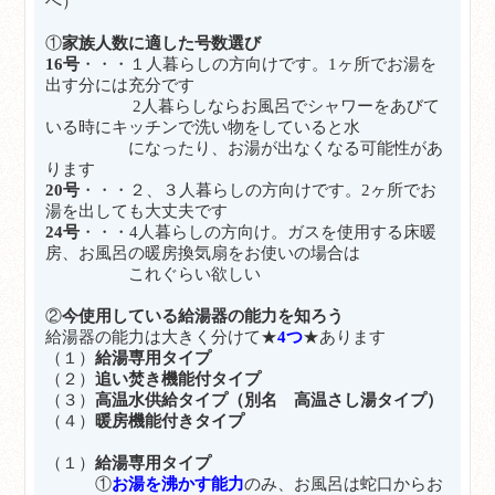
へ）
①
家族人数に適した号数選び
16号
・・・１人暮らしの方向けです。1ヶ所でお湯を
出す分には充分です
2人暮らしならお風呂でシャワーをあびて
いる時にキッチンで洗い物をしていると水
になったり、お湯が出なくなる可能性があ
ります
20号
・・・２、３人暮らしの方向けです。2ヶ所でお
湯を出しても大丈夫です
24号
・・・4人暮らしの方向け。ガスを使用する床暖
房、お風呂の暖房換気扇をお使いの場合は
これぐらい欲しい
②
今使用している給湯器の能力を知ろう
給湯器の能力は大きく分けて★
4つ
★あります
（１）
給湯専用タイプ
（２）
追い焚き機能付タイプ
（３）
高温水供給タイプ（別名 高温さし湯タイプ）
（４）
暖房機能付きタイプ
（１）
給湯専用
タイプ
①
お湯を沸かす能力
のみ、お風呂は蛇口からお