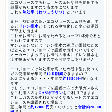
エコジョーズであれば、その余分な熱を使用する
部屋がありますので省エネになります
これを
熱効率（ねつこうりつ）
といいます
また、熱効率の高いエコジョーズは余熱を還元す
ると
ドレン排水
とよばれる中性化した水が給湯器
下部より出ます
これがお風呂にお湯をためるとコップ1杯分でると
言われてますので
マンションなどはドレン排水の処理が困難なため
ほとんどエコジョーズは設置が出来ないですが
メーカーによってはお風呂の排水にドレン排水を
流す技術がありますので不可能ではありません
エコジョーズは熱効率が高いため従来型に比べて
ガス使用量が年間で
12％削減
できますので
お金にかえると・・・
年間で
約16500円
安くなり
ます
そして、エコジョーズを設置の方で大阪ガスさん
をご利用の方は
GAS得プラン
をご利用できます
これはガスの基本料金が安くなるサービスでエコ
ジョーズを設置された場合は
更に年間で
約12000円
安くなりますと
合計約28500
円
です