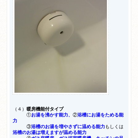
（４）
暖房機能付タイプ
①
お湯を沸かす能力、
②
浴槽にお湯をためる能
力
③
浴槽のお湯を増やさずに温める能力
もしくは
浴槽のお湯は増えますが温める能力