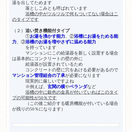
湯を出してためます
落としこみとも呼ばれています
浴槽の中がツルツルで何もついてない場合はこ
のタイプです
（２）
追い焚き機能付タイプ
①
お湯を沸かす能力
、②
浴槽にお湯をためる能
力
、③
浴槽のお湯を増やさずに温める能力
を持っています
マンションにこの給湯器を新しく設置する場合
は基本的にコンクリートの壁の外に
給湯器が設置されているため
コンクリートの壁
に穴をあける必要があるので
マンション管理組合の了承
が必要になります
現実的に厳しいですよね
※例えば、
玄関の横
や
ベランダ
など
浴槽の中に銀色の金具が付いていればこのタイ
プの可能性が50％です
（この後ご紹介する暖房機能が付いている場合
が残りの50％になります）