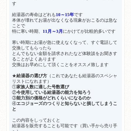
す
給湯器の寿命はどれも
10～15年
です
本体が壊れてお湯が出なくなる現象がおこるのは急な
ことで
特に寒い時期、
11月～3月
にかけてが比較的多いです
寒い時期にお湯が急に使えなくなって、すぐ電話して
交換してもらったら
とんでもない金額を請求されたなど体験談をお聞きす
ることがよくあります
交換はお早めにして頂くことをオススメ致します
★
給湯器の選び方
（これであなたも給湯器のスペシャ
リストになれます）
①
家族人数に適した号数選び
②
今使用している給湯器の能力を知ろう
③
能力別の価格がどれくらいになるのか
④
エコジョーズのつくりと知らないと損してしまうこ
と
この内容をしっておくと
給湯器を販売することも可能です（買い手から売り手