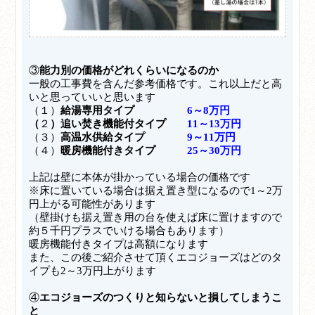
③
能力別の価格がどれくらいになるのか
一般の工事費を含んだ参考価格です。これ以上だと高
いと思っていいと思います
（１）
給湯専用タイプ
6～8万円
（
２
）追い焚き機能付タイプ
11～13万円
（３）
高温水供給タイプ
9～11万円
（４）
暖房機能付きタイプ
25～30万円
上記は壁に本体が掛かっている場合の価格です
※床に置いている場合は据え置き型になるので1～2万
円上がる可能性があります
（壁掛けも据え置き用の台を使えば床に置けますので
約５千円プラスでいける場合もあります）
暖房機能付きタイプは高額になります
また、この後ご紹介させて頂くエコジョーズはどのタ
イプも2～3万円上がります
④
エコジョーズのつくりと知らないと損してしまうこ
と