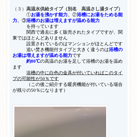
（３）
高温水供給タイプ（別名 高温さし湯タイプ）
①
お湯を沸かす能力
、
②
浴槽にお湯をためる能
力
、
③
浴槽のお湯は増えますが温める能力
を持っています
関西で過去に多く販売されたタイプですが、関
東ではほとんどありません
設置されているのはマンションがほとんどです
追い焚き機能付タイプと大きく違うのは
浴槽の
お湯は増えますが温める能力
です
約80℃
の高温のお湯を足して浴槽のお湯を温め
ます
浴槽の中に白色の金具が付いていればこのタイ
プの可能性が50％です
（この後ご紹介する暖房機能が付いている場合
が残りの50％になります）