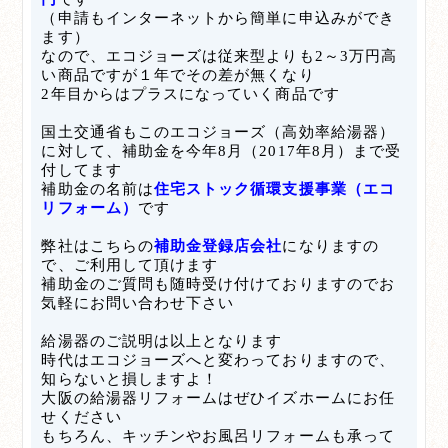
（申請もインターネットから簡単に申込みができ
ます）
なので、エコジョーズは従来型よりも
2～3万円高
い商品ですが１年でその差が無くなり
2年目からはプラスになっていく商品です
国土交通省もこのエコジョーズ（高効率給湯器）
に対して、補助金を今年8月（2017年8月）まで受
付してます
補助金の名前は
住宅ストック循環支援事業（エコ
リフォーム）
です
弊社はこちらの
補助金登録店会社
になりますの
で、ご利用して頂けます
補助金のご質問も随時受け付けておりますのでお
気軽にお問い合わせ下さい
給湯器のご説明は以上となります
時代はエコジョーズへと変わっておりますので、
知らないと損しますよ！
大阪の給湯器リフォームはぜひイズホームにお任
せください
もちろん、キッチンやお風呂リフォームも承って