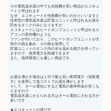
その電気温水器の中でも光熱費が安い商品がエコキュ
ートと呼ばれます
なぜ、エコキュートが
光熱費が安いのかといいますと
従来型の電気温水器は貯湯ユニットと呼ばれるお湯を
貯めるタンクのみになりますが
エコキュートにはヒートポンプユニットと呼ばれるエ
アコンの室外機のような
ファンが付いており、この
ヒートポンプユニットが大
気中の熱を集め、その熱を使用して
貯湯ユニットのタンク内の水を温める能力を持ってい
ますので、使用電力を削減できます
また、地球環境にも優しい商品です。
お湯を沸かす場合は１日で最も安い夜間電力（深夜電
力）を使用して低コストでお湯を沸かします
そして、オール電化にすると電気の基本料金が安くな
りますので
電気温水器にかえられる方はオール電化にされる方が
多いです
★エコキュートの選び方