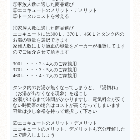
①家族人数に適した商品選び
②エコキュートのメリット・デメリット
③トータルコストを考える
①
家族人数に適した商品選び
エコキュートには300Ｌ、370Ｌ、460Ｌとタンク内の
お湯の容量を選択できます
家族人数により適正の容量をメーカーが推奨してます
のでご紹介させて頂きます
300Ｌ・・・2～4人のご家族用
370Ｌ・・・3～5人のご家族
用
460Ｌ・・・4～7人のご家族用
タンク内のお湯が無くなってしまうと、『湯切れ』
（お湯が出なくなる現象）を起こし
お湯が出るまで時間がかかりますし、電気料金が安く
ない時間帯の場合はコストが高くなってしまいます
容量は少し余裕を持って選択して下さい
②エコキュートのメリット・デメリット
エコキュートのメリット、デメリットも充分理解した
上で購入しましょう