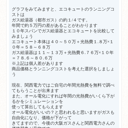
グラフをみてみますと、エコキュートのランニングコ
ストは
ガス給湯器（都市ガス）の約１/４です。
年間で約５万円の差があることがわかります
１０年スパンでガス給湯器とエコキュートを比較して
みましょう
エコキュート本体は４０～５０万＋光熱費１.８万×１
０年＝５８～６８万
ガス給湯器は１１～１３万＋光熱費６.７６万×１０年
＝７８.６～８０.６万
※上記は個人差があります
商品価格とランニングコストを考えた選択をしましょ
う
現在、関西電力ではご自宅の年間光熱費を無料で調べ
てもらうことが出来ます
また、オール電化にすれば年間の光熱費がいくら下が
るかをシミュレーションを
使って算出してもらえます
オール電化がいいの？と思われると思いますがガスも
自由化になり、価格が下がって
きてますので、今後の大阪ガスさんと関西電力さんの