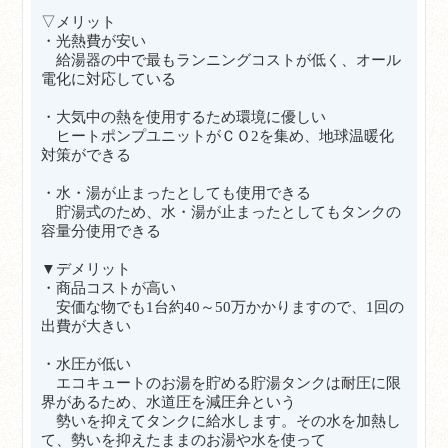
▽メリット
・光熱費が安い
給湯器の中で最もランニングコストが低く、オール
電化に対応している
・大気中の熱を使用するため環境に優しい
ヒートポンプユニットがＣＯ2を集め、地球温暖化
対策ができる
・水・湯が止まったとしても使用できる
貯湯式のため、水・湯が止まったとしてもタンクの
容量分使用できる
▼デメリット
・商品コストが高い
安価な物でも1台約40～50万かかりますので、1回の
出費が大きい
・水圧が低い
エコキュートのお湯を貯める貯湯タンクは耐圧に限
界があるため、水道圧を減圧弁という
勢いを抑えてタンクに給水します。その水を加熱し
て、
勢いを抑えた
ままのお湯や水を使って