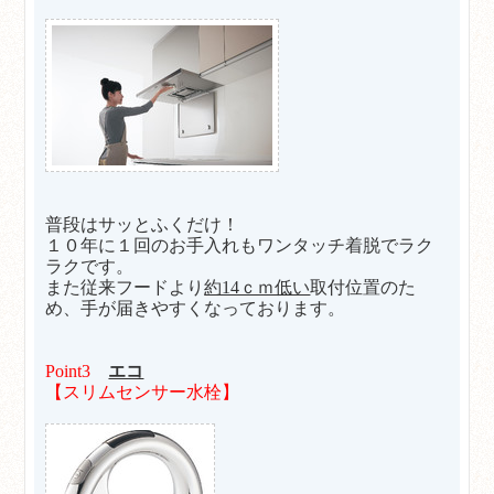
普段はサッとふくだけ！
１０年に１回のお手入れもワンタッチ着脱でラク
ラクです。
また従来フードより
約14ｃｍ低い
取付位置のた
め、手が届きやすくなっております。
Point3
エコ
【スリムセンサー水栓】