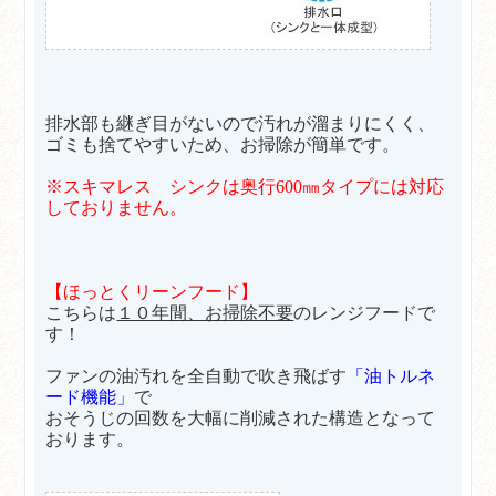
排水部も継ぎ目がないので汚れが溜まりにくく、
ゴミも捨てやすいため、お掃除が簡単です。
※スキマレス シンクは奥行600㎜タイプには対応
しておりません。
【ほっとくリーンフード】
こちらは
１０年間、お掃除不要
のレンジフードで
す！
ファンの油汚れを全自動で吹き飛ばす
「油トルネ
ード機能」
で
おそうじの回数を大幅に削減された構造となって
おります。