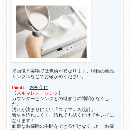
※画像と実物では色柄が異なります。現物の商品
サンプルなどでお確かめください。
Point2
おそうじ
【スキマレス シンク】
カウンターとシンクとの継ぎ目の隙間がなくし
た、
汚れが溜まりにくい「スキマレス設計」
素材も汚れにくく、汚れても拭くだけでキレイに
なります！
面倒なお掃除の手間をできるだけなくした、お掃