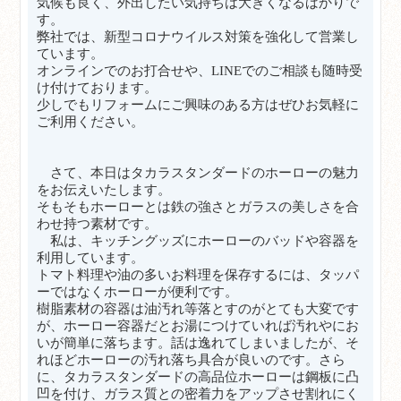
気候も良く、外出したい気持ちは大きくなるばかりで
す。
弊社では、新型コロナウイルス対策を強化して営業し
ています。
オンラインでのお打合せや、LINEでのご相談も随時受
け付けております。
少しでもリフォームにご興味のある方はぜひお気軽に
ご利用ください。
さて、本日はタカラスタンダードのホーローの魅力
をお伝えいたします。
そもそもホーローとは鉄の強さとガラスの美しさを合
わせ持つ素材です。
私は、キッチングッズにホーローのバッドや容器を
利用しています。
トマト料理や油の多いお料理を保存するには、タッパ
ーではなくホーローが便利です。
樹脂素材の容器は油汚れ等落とすのがとても大変です
が、ホーロー容器だとお湯につけていれば汚れやにお
いが簡単に落ちます。話は逸れてしまいましたが、そ
れほどホーローの汚れ落ち具合が良いのです。さら
に、タカラスタンダードの高品位ホーローは鋼板に凸
凹を付け、ガラス質との密着力をアップさせ割れにく