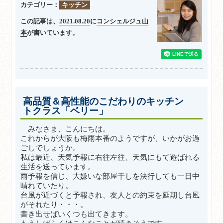
カテゴリー：
キッチン
この記事は、
2021.08.20
に
コンシェルジュ山
本
が書いています。
高品質＆高性能のこだわりのキッチン
トクラス「ベリー」
みなさま、こんにちは。
これからが大阪も梅雨本番のようですが、いかがお過
ごしでしょうか。
私は最近、天気予報に右往左往、天気にもて遊ばれる
生活を送っています。
雨予報を信じ、大嫌いな部屋干しを決行しても一日中
晴れていたり。
台風が近づくと予報され、友人との約束を延期し台風
がそれたり・・・。
書き出せばいくつも出てきます。