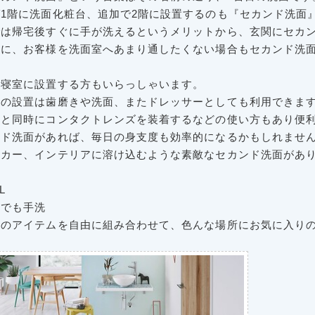
ば1階に洗面化粧台、追加で2階に設置するのも『セカンド洗面
では帰宅後すぐに手が洗えるというメリットから、玄関にセカ
時に、お客様を洗面室へあまり通したくない場合もセカンド洗
、寝室に設置する方もいらっしゃいます。
への設置は歯磨きや洗面、またドレッサーとしても利用できま
粧と同時にコンタクトレンズを装着するなどの使い方もあり便
ンド洗面があれば、毎日の身支度も効率的になるかもしれませ
ーカー、インテリアに溶け込むような素敵なセカンド洗面があ
L
でも手洗
みのアイテムを自由に組み合わせて、色んな場所にお気に入り