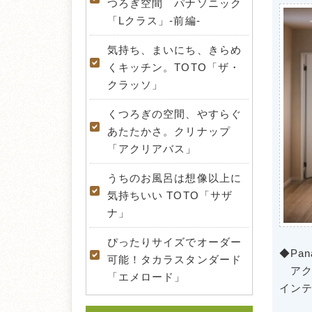
つろぎ空間 パナソニック
「Lクラス」-前編-
気持ち、まいにち、きらめ
くキッチン。TOTO「ザ・
クラッソ」
くつろぎの空間、やすらぐ
あたたかさ。クリナップ
「アクリアバス」
うちのお風呂は想像以上に
気持ちいい TOTO「サザ
ナ」
ぴったりサイズでオーダー
◆Pan
可能！タカラスタンダード
アク
「エメロード」
イン