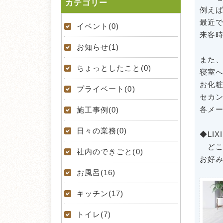
カテゴリー
例え
最近
イベント(0)
来客
お知らせ(1)
また
ちょっとしたこと(0)
寝室
お化
プライベート(0)
セカ
各メ
施工事例(0)
日々の業務(0)
◆LIXI
どこ
社内のできごと(0)
お好
お風呂(16)
キッチン(17)
トイレ(7)