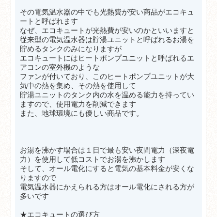
その電気温水器の中でも光熱費が安い商品がエコキュ
ートと呼ばれます
なぜ、エコキュートが
光熱費が安いのかといいますと
従来型の電気温水器は貯湯ユニットと呼ばれるお湯を
貯めるタンクのみになりますが
エコキュートにはヒートポンプユニットと呼ばれるエ
アコンの室外機のような
ファンが付いており、この
ヒートポンプユニットが大
気中の熱を集め、その熱を使用して
貯湯ユニットのタンク内の水を温める能力を持ってい
ますので、使用電力を削減できます
また、地球環境にも優しい商品です。
お湯を沸かす場合は１日で最も安い夜間電力（深夜電
力）を使用して低コストでお湯を沸かします
そして、オール電化にすると電気の基本料金が安くな
りますので
電気温水器にかえられる方はオール電化にされる方が
多いです
★エコキュートの選び方