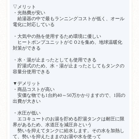
▽メリット
・光熱費が安い
給湯器の中で最もランニングコストが低く、オール
電化に対応している
・大気中の熱を使用するため環境に優しい
ヒートポンプユニットがＣＯ2を集め、地球温暖化
対策ができる
・水・湯が止まったとしても使用できる
貯湯式のため、水・湯が止まったとしてもタンクの
容量分使用できる
▼デメリット
・商品コストが高い
安価な物でも1台約40～50万かかりますので、1回の
出費が大きい
・水圧が低い
エコキュートのお湯を貯める貯湯タンクは耐圧に限
界があるため、水道圧を減圧弁という
勢いを抑えてタンクに給水します。その水を加熱し
て、
勢いを抑えた
ままのお湯や水を使って