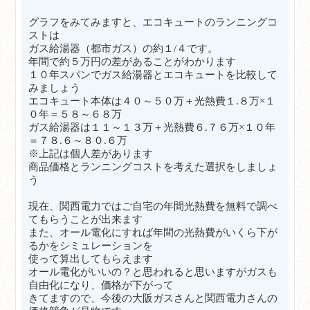
グラフをみてみますと、エコキュートのランニングコ
ストは
ガス給湯器（都市ガス）の約１/４です。
年間で約５万円の差があることがわかります
１０年スパンでガス給湯器とエコキュートを比較して
みましょう
エコキュート本体は４０～５０万＋光熱費１.８万×１
０年＝５８～６８万
ガス給湯器は１１～１３万＋光熱費６.７６万×１０年
＝７８.６～８０.６万
※上記は個人差があります
商品価格とランニングコストを考えた選択をしましょ
う
現在、関西電力ではご自宅の年間光熱費を無料で調べ
てもらうことが出来ます
また、オール電化にすれば年間の光熱費がいくら下が
るかをシミュレーションを
使って算出してもらえます
オール電化がいいの？と思われると思いますがガスも
自由化になり、価格が下がって
きてますので、今後の大阪ガスさんと関西電力さんの