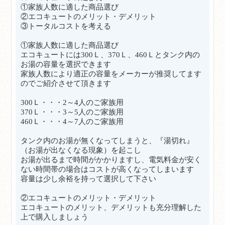
①家族人数に適した商品選び
②エコキュートのメリット・デメリット
③トータルコストを考える
①
家族人数に適した商品選び
エコキュートには300Ｌ、370Ｌ、460Ｌとタンク内の
お湯の容量を選択できます
家族人数により適正の容量をメーカーが推奨してます
のでご紹介させて頂きます
300Ｌ・・・2～4人のご家族用
370Ｌ・・・3～5人のご家族
用
460Ｌ・・・4～7人のご家族用
タンク内のお湯が無くなってしまうと、『湯切れ』
（お湯が出なくなる現象）を起こし
お湯が出るまで時間がかかりますし、電気料金が安く
ない時間帯の場合はコストが高くなってしまいます
容量は少し余裕を持って選択して下さい
②エコキュートのメリット・デメリット
エコキュートのメリット、デメリットも充分理解した
上で購入しましょう