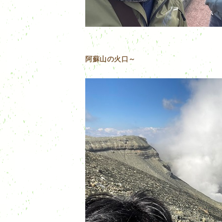
阿蘇山の火口～