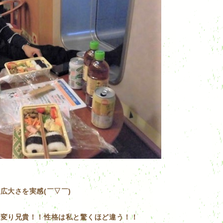
広大さを実感(￣▽￣)
風変り兄貴！！性格は私と驚くほど違う！！