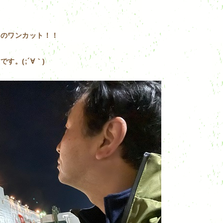
りのワンカット！！
。(;´∀｀)