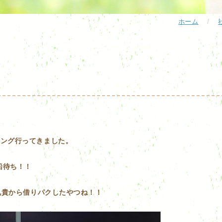
ホーム
/
リング行ってきました。
乗船待ち！！
兄貴から借りパクしたやつね！！