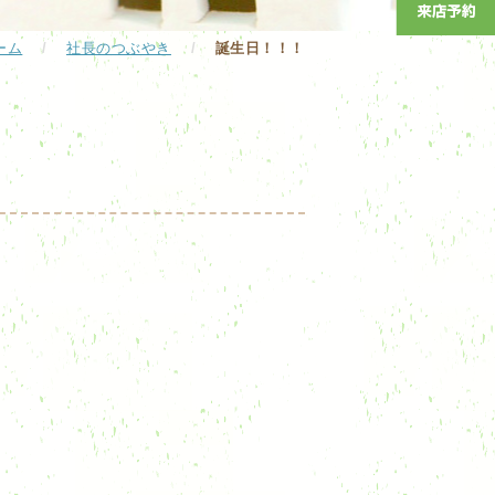
ーム
/
社長のつぶやき
/
誕生日！！！