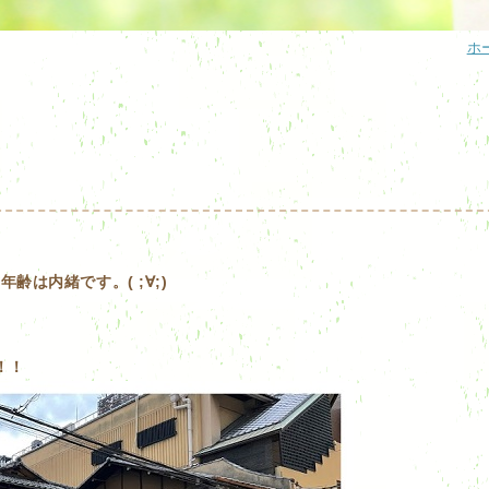
ホ
は内緒です。( ;∀;)
！！