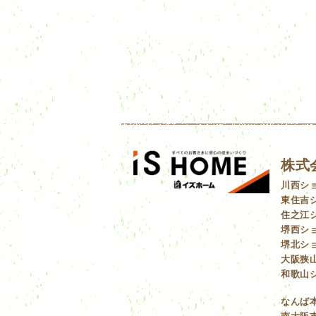
株式
川西シ
東住吉
住之江
堺西シ
堺北シ
大阪狭
和歌山
なんば