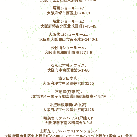
堺西ショールーム:
大阪府堺市西区上670-19
堺北ショールーム:
大阪府堺市北区北花田町3-45-45
大阪狭山ショールーム:
大阪府大阪狭山市茱萸木2-1443-1
和歌山ショールーム:
和歌山県和歌山市湊1771-9
なんば本社オフィス:
大阪市中央区難波5-1-60
南大阪支店:
大阪府堺市中区深井沢町3135
不動産(堺東店):
堺市堺区三国ヶ丘御幸通59南海堺東ビル7F
外壁屋根専科(堺中店):
大阪府堺市中区深井沢町3128
晴美台モデルハウス(戸建て):
大阪府堺市南区晴美台3-9-8
上野芝モデルハウス(マンション):
大阪府堺市北区東上野芝町2-500-1ファミールハイツ上野芝3番館1417号室