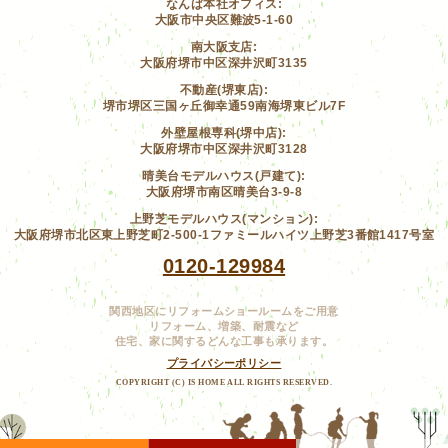
なんば本社オフィス:
大阪市中央区難波5-1-60
南大阪支店:
大阪府堺市中区深井沢町3135
不動産(堺東店):
堺市堺区三国ヶ丘御幸通59南海堺東ビル7F
外壁屋根専科(堺中店):
大阪府堺市中区深井沢町3128
晴美台モデルハウス(戸建て):
大阪府堺市南区晴美台3-9-8
上野芝モデルハウス(マンション):
大阪府堺市北区東上野芝町2-500-1ファミールハイツ上野芝3番館1417号室
0120-129984
関西地区にリフォームショールームをご用意
リフォーム、増築、耐震など
住宅、家に関するどんな工事も承ります。
プライバシーポリシー
COPYRIGHT (C) IS HOME ALL RIGHTS RESERVED.