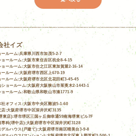
会社イズ
ョールーム:
兵庫県川西市加茂5-2-7
ショールーム:
大阪市東住吉区杭全8-4-15
ショールーム:
大阪市住之江区東加賀屋2-16-14
ョールーム:
大阪府堺市西区上670-19
ョールーム:
大阪府堺市北区北花田町3-45-45
山ショールーム:
大阪府大阪狭山市茱萸木2-1443-1
ショールーム:
和歌山県和歌山市湊1771-9
本社オフィス:
大阪市中央区難波5-1-60
店:
大阪府堺市中区深井沢町3135
堺東店):
堺市堺区三国ヶ丘御幸通59南海堺東ビル7F
専科(堺中店):
大阪府堺市中区深井沢町3128
デルハウス(戸建て):
大阪府堺市南区晴美台3-9-8
デルハウス(マンション):
大阪府堺市北区東上野芝町2-500-1