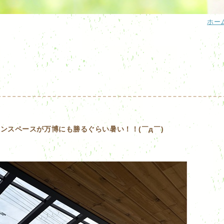
ホー
ンスペースが万博にも勝るぐらい暑い！！(￣д￣)