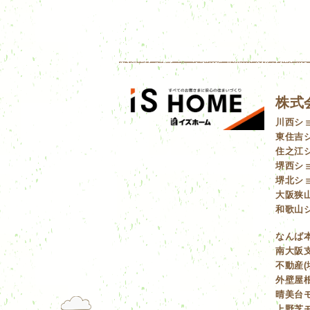
株式
川西シ
東住吉
住之江
堺西シ
堺北シ
大阪狭
和歌山
なんば
南大阪支
不動産(
外壁屋根
晴美台モ
上野芝モ