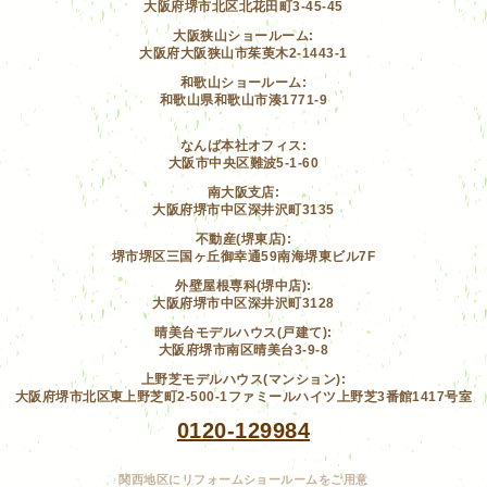
大阪府堺市北区北花田町3-45-45
大阪狭山ショールーム:
大阪府大阪狭山市茱萸木2-1443-1
和歌山ショールーム:
和歌山県和歌山市湊1771-9
なんば本社オフィス:
大阪市中央区難波5-1-60
南大阪支店:
大阪府堺市中区深井沢町3135
不動産(堺東店):
堺市堺区三国ヶ丘御幸通59南海堺東ビル7F
外壁屋根専科(堺中店):
大阪府堺市中区深井沢町3128
晴美台モデルハウス(戸建て):
大阪府堺市南区晴美台3-9-8
上野芝モデルハウス(マンション):
大阪府堺市北区東上野芝町2-500-1ファミールハイツ上野芝3番館1417号室
0120-129984
関西地区にリフォームショールームをご用意