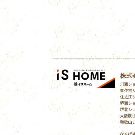
株式
川西シ
東住吉
住之江
堺西シ
堺北シ
大阪狭
和歌山
なんば